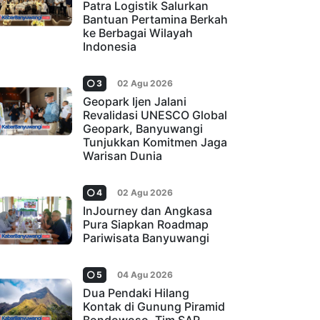
Patra Logistik Salurkan
Bantuan Pertamina Berkah
ke Berbagai Wilayah
Indonesia
3
02 Agu 2026
Geopark Ijen Jalani
Revalidasi UNESCO Global
Geopark, Banyuwangi
Tunjukkan Komitmen Jaga
Warisan Dunia
4
02 Agu 2026
InJourney dan Angkasa
Pura Siapkan Roadmap
Pariwisata Banyuwangi
5
04 Agu 2026
Dua Pendaki Hilang
Kontak di Gunung Piramid