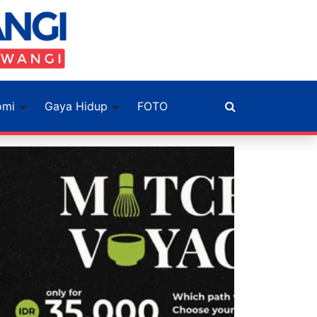
omi
Gaya Hidup
FOTO