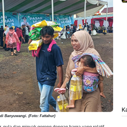
K
i Banyuwangi. (Foto: Fattahur)
ur, gula dan minyak goreng dengan harga yang relatif