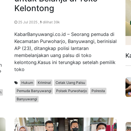
Kelontong
25 Jul 2025 ,
dilihat 39k
KabarBanyuwangi.co.id – Seorang pemuda di
Kecamatan Purwoharjo, Banyuwangi, berinisial
AP (23), ditangkap polisi lantaran
K
membelanjakan uang palsu di toko
kelontong.Kasus ini terungkap setelah pemilik
n
toko
P
Hukum
Kriminal
Cetak Uang Palsu
Pemuda Banyuwangi
Polsek Purwoharjo
Polresta
n
Banyuwangi