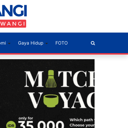
omi
Gaya Hidup
FOTO