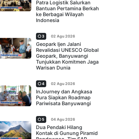
Patra Logistik Salurkan
Bantuan Pertamina Berkah
ke Berbagai Wilayah
Indonesia
3
02 Agu 2026
Geopark Ijen Jalani
Revalidasi UNESCO Global
Geopark, Banyuwangi
Tunjukkan Komitmen Jaga
Warisan Dunia
4
02 Agu 2026
InJourney dan Angkasa
Pura Siapkan Roadmap
Pariwisata Banyuwangi
5
04 Agu 2026
Dua Pendaki Hilang
Kontak di Gunung Piramid